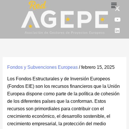
Menú
Ir
X
Y
L
-
o
i
al
t
u
n
contenido
w
t
k
i
u
e
t
b
d
t
e
i
e
n
r
Fondos y Subvenciones Europeas
/
febrero 15, 2025
Los Fondos Estructurales y de Inversión Europeos
(Fondos EIE) son los recursos financieros que la Unión
Europea dispone como parte de la política de cohesión
de los diferentes países que la conforman. Estos
recursos son primordiales para contribuir con el
crecimiento económico, el desarrollo sostenible, el
crecimiento empresarial, la protección del medio