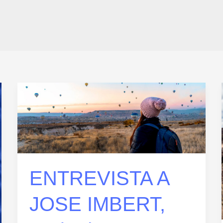
ENTREVISTA
A
JOSE
IMBERT,
socio
de
ENTREVISTA A
AGEPE
JOSE IMBERT,